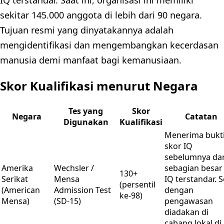
sekitar 145.000 anggota di lebih dari 90 negara.
Tujuan resmi yang dinyatakannya adalah
mengidentifikasi dan mengembangkan kecerdasan
manusia demi manfaat bagi kemanusiaan.
Skor Kualifikasi menurut Negara
Tes yang
Skor
Negara
Catatan
Digunakan
Kualifikasi
Menerima bukt
skor IQ
sebelumnya dar
Amerika
Wechsler /
sebagian besar
130+
Serikat
Mensa
IQ terstandar. S
(persentil
(American
Admission Test
dengan
ke-98)
Mensa)
(SD-15)
pengawasan
diadakan di
cabang lokal di