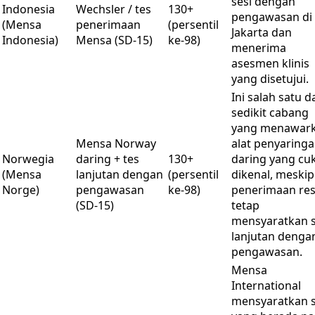
sesi dengan
Indonesia
Wechsler / tes
130+
pengawasan di
(Mensa
penerimaan
(persentil
Jakarta dan
Indonesia)
Mensa (SD-15)
ke-98)
menerima
asesmen klinis
yang disetujui.
Ini salah satu d
sedikit cabang
yang menawar
Mensa Norway
alat penyaring
Norwegia
daring + tes
130+
daring yang cu
(Mensa
lanjutan dengan
(persentil
dikenal, meski
Norge)
pengawasan
ke-98)
penerimaan re
(SD-15)
tetap
mensyaratkan s
lanjutan denga
pengawasan.
Mensa
International
mensyaratkan 