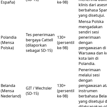
España)
ke-98)
klinis dari ase
berbahasa Spa
yang disetujui.
Mensa Polska
mengadakan
sendiri sesi
Tes penerimaan
Polandia
130+
penerimaan
bergaya Cattell
(Mensa
(persentil
dengan
(dilaporkan
Polska)
ke-98)
pengawasan di
sebagai SD-15)
Warsawa dan k
kota lain di
Polandia.
Penerimaan
melalui sesi
dengan
Belanda
130+
pengawasan at
GIT / Wechsler
(Mensa
(persentil
instrumen
(SD-15)
Nederland)
ke-98)
berbahasa Bel
yang disetujui 
dilaksanakan o