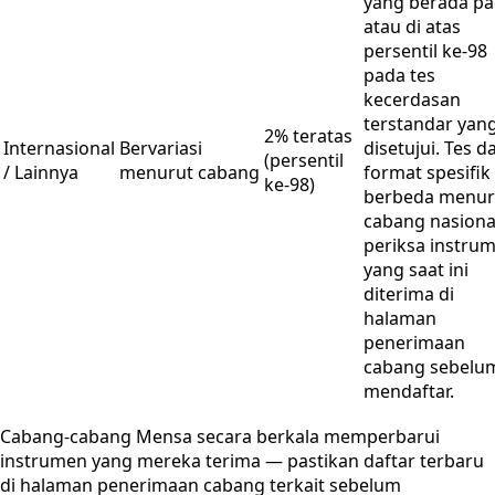
yang berada p
atau di atas
persentil ke-98
pada tes
kecerdasan
terstandar yan
2% teratas
Internasional
Bervariasi
disetujui. Tes d
(persentil
/ Lainnya
menurut cabang
format spesifik
ke-98)
berbeda menur
cabang nasiona
periksa instru
yang saat ini
diterima di
halaman
penerimaan
cabang sebelu
mendaftar.
Cabang-cabang Mensa secara berkala memperbarui
instrumen yang mereka terima — pastikan daftar terbaru
di halaman penerimaan cabang terkait sebelum