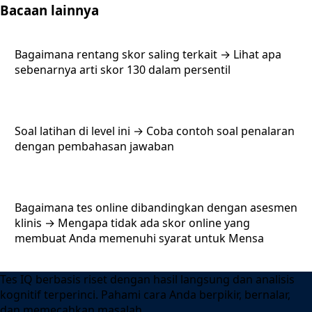
Bacaan lainnya
Bagaimana rentang skor saling terkait
→
Lihat apa
sebenarnya arti skor 130 dalam persentil
Soal latihan di level ini
→
Coba contoh soal penalaran
dengan pembahasan jawaban
Bagaimana tes online dibandingkan dengan asesmen
klinis
→
Mengapa tidak ada skor online yang
membuat Anda memenuhi syarat untuk Mensa
Tes IQ berbasis riset dengan hasil langsung dan analisis
kognitif terperinci. Pahami cara Anda berpikir, bernalar,
dan memecahkan masalah.