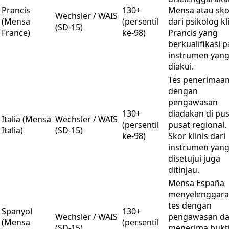
Prancis
130+
Mensa atau sko
Wechsler / WAIS
(Mensa
(persentil
dari psikolog kl
(SD-15)
France)
ke-98)
Prancis yang
berkualifikasi 
instrumen yan
diakui.
Tes penerimaa
dengan
pengawasan
130+
diadakan di pus
Italia (Mensa
Wechsler / WAIS
(persentil
pusat regional.
Italia)
(SD-15)
ke-98)
Skor klinis dari
instrumen yan
disetujui juga
ditinjau.
Mensa España
menyelenggar
tes dengan
Spanyol
130+
Wechsler / WAIS
pengawasan d
(Mensa
(persentil
(SD-15)
menerima bukt