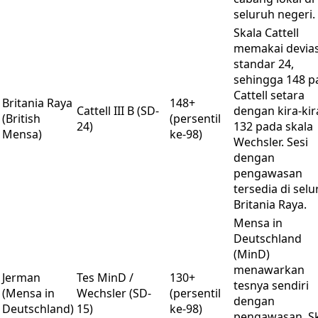
seluruh negeri.
Skala Cattell
memakai devias
standar 24,
sehingga 148 p
Cattell setara
Britania Raya
148+
Cattell III B (SD-
dengan kira-kir
(British
(persentil
24)
132 pada skala
Mensa)
ke-98)
Wechsler. Sesi
dengan
pengawasan
tersedia di sel
Britania Raya.
Mensa in
Deutschland
(MinD)
menawarkan
Jerman
Tes MinD /
130+
tesnya sendiri
(Mensa in
Wechsler (SD-
(persentil
dengan
Deutschland)
15)
ke-98)
pengawasan. S