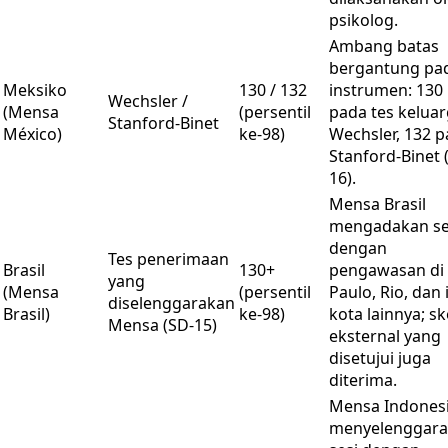
psikolog.
Ambang batas
bergantung pa
Meksiko
130 / 132
instrumen: 130
Wechsler /
(Mensa
(persentil
pada tes kelua
Stanford-Binet
México)
ke-98)
Wechsler, 132 
Stanford-Binet 
16).
Mensa Brasil
mengadakan se
dengan
Tes penerimaan
Brasil
130+
pengawasan di
yang
(Mensa
(persentil
Paulo, Rio, dan 
diselenggarakan
Brasil)
ke-98)
kota lainnya; s
Mensa (SD-15)
eksternal yang
disetujui juga
diterima.
Mensa Indones
menyelenggar