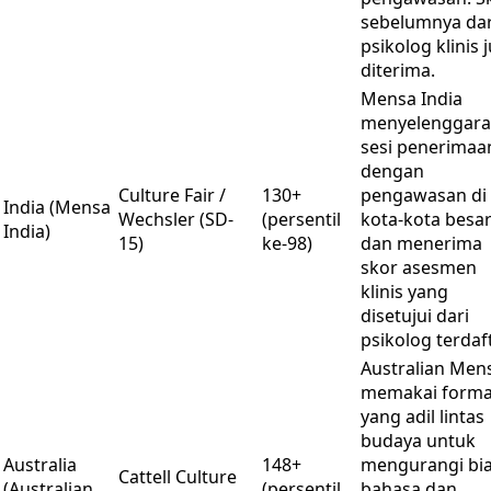
sebelumnya dar
psikolog klinis 
diterima.
Mensa India
menyelenggar
sesi penerimaa
dengan
Culture Fair /
130+
pengawasan di
India (Mensa
Wechsler (SD-
(persentil
kota-kota besa
India)
15)
ke-98)
dan menerima
skor asesmen
klinis yang
disetujui dari
psikolog terdaft
Australian Men
memakai forma
yang adil lintas
budaya untuk
Australia
148+
mengurangi bi
Cattell Culture
(Australian
(persentil
bahasa dan