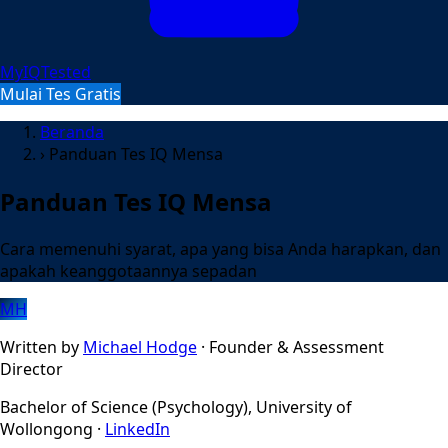
MyIQTested
Mulai Tes Gratis
Beranda
›
Panduan Tes IQ Mensa
Panduan Tes IQ Mensa
Cara memenuhi syarat, apa yang bisa Anda harapkan, dan
apakah keanggotaannya sepadan
MH
Written by
Michael Hodge
· Founder & Assessment
Director
Bachelor of Science (Psychology), University of
Wollongong ·
LinkedIn