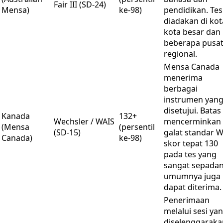
Fair III (SD-24)
Mensa)
ke-98)
pendidikan. Tes
diadakan di kot
kota besar dan
beberapa pusa
regional.
Mensa Canada
menerima
berbagai
instrumen yan
disetujui. Batas
Kanada
132+
Wechsler / WAIS
mencerminkan
(Mensa
(persentil
(SD-15)
galat standar W
Canada)
ke-98)
skor tepat 130
pada tes yang
sangat sepada
umumnya juga
dapat diterima.
Penerimaan
melalui sesi ya
diselenggaraka