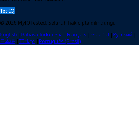
Tes IQ
© 2026 MyIQTested. Seluruh hak cipta dilindungi.
English
|
Bahasa Indonesia
|
Français
|
Español
|
Русский
|
日本語
|
Türkçe
|
Português (Brasil)